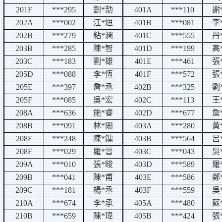
201F
***295
劉
*
劼
401A
***110
謝
202A
***002
江
*
烜
401B
***081
李
202B
***279
粘
*
潤
401C
***555
丹
203B
***285
陳
*
智
401D
***199
高
203C
***183
劉
*
雄
401E
***461
張
205D
***088
李
*
恆
401F
***572
張
205E
***397
詹
*
丞
402B
***325
劉
205F
***085
吳
*
宏
402C
***113
王
208A
***636
施
*
睿
402D
***677
詹
208B
***091
林
*
閎
403A
***280
黃
208E
***248
陳
*
鏞
403B
***564
呂
208F
***029
羅
*
晉
403C
***043
吳
209A
***010
張
*
畯
403D
***589
羅
209B
***041
陳
*
甫
403E
***586
鄭
209C
***181
楊
*
丞
403F
***559
吳
210A
***674
李
*
承
405A
***480
蘇
210B
***659
陳
*
瑋
405B
***424
張