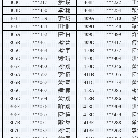
303C
***217
蕭
*
畯
408E
***222
王
303D
***450
卓
*
翰
408F
***254
賴
303E
***189
李
*
城
409A
***510
黎
303F
***483
田
*
惟
409B
***148
羅
305A
***352
陳
*
伯
409C
***499
許
305B
***361
楊
*
晉
409D
***317
傅
305C
***363
楊
*
宇
410B
***277
陳
305D
***365
劉
*
瑜
410C
***494
洪
305E
***492
柯
*
翔
410D
***246
黃
306A
***597
李
*
椿
411B
***165
陳
306B
***067
黃
*
齊
411C
***174
黃
306C
***407
鐘
*
棟
413A
***285
楊
306D
***504
黃
*
翔
413B
***286
楊
306E
***076
顏
*
翔
413C
***309
洪
306F
***065
陳
*
愷
413D
***429
陳
307B
***071
鄭
*
謙
413E
***288
蔡
307C
***037
柯
*
宏
413F
***263
李