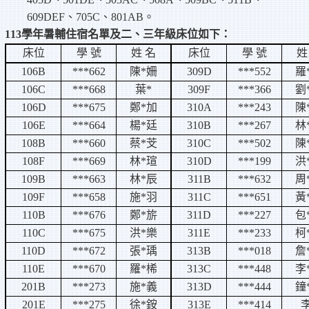
609DEF
、
705C
、
801AB
。
113
學年暑輔住宿名單及二、三年級床位如下：
床位
學 號
姓 名
床位
學 號
姓
106B
***662
陳
*
姍
309D
***552
羅
106C
***668
葉
*
309F
***366
劉
106D
***675
鄭
*
加
310A
***243
陳
106E
***664
楊
*
廷
310B
***267
林
108B
***660
蔡
*
芠
310C
***502
陳
108F
***669
林
*
瑄
310D
***199
洪
109B
***663
林
*
辰
311B
***632
周
109F
***658
施
*
羽
311C
***651
黃
110B
***676
鄭
*
旂
311D
***227
包
110C
***675
洪
*
樂
311E
***233
柯
110D
***672
張
*
瑀
313B
***018
詹
110E
***670
羅
*
桸
313C
***448
李
201B
***273
施
*
義
313D
***444
鐘
201E
***275
徐
*
銨
313E
***414