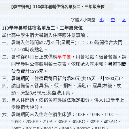
【學生宿舍】113學年暑輔住宿名單及二、三年級床位
字體大小調整
小
中
大
113
學年暑輔住宿名單及二、三年級床位
彰化高中學生宿舍暑輔入住時應注意事項：
一、
暑輔入住時間於
7
月
31
日
(
星期三
)
，
15
：
00
時開宿舍大門，
22
：
00
時晚點名。
二、
暑輔從
8
月
1
日正式供應
早午餐
，用餐地點：宿舍餐廳，請
同學參照公佈欄用餐桌次表，依床號入座用餐；
暑輔期間
伙食費計
元。
1395
三、
暑輔期間，住宿費每日新台幣
元
共
天，計
元
。
80
(
15
1200
)
四、
請自備個人餐具
(
碗、筷、鋼杯、湯匙
)
、寢具
(
棉被、枕
頭、床墊
3
尺
*6
尺
)
與盥洗用具。
五、
自入住開始，依宿舍輔導辦法規定扣分，併入
113
學年上
學期宿舍評分。
六、
暑輔期間未入住之住宿生床號：
108F
、
109B
、
110C
、
205E
、
208EF
、
210A
、
306F
、
308BC
、
309F
、
403AD
、
405D
、
501DE
、
503AC
、
508A
、
509BC
、
511B
、