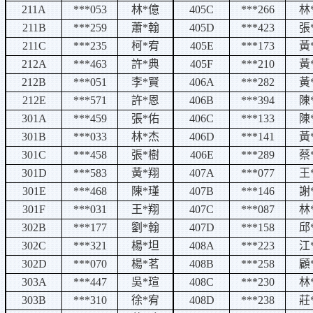
211A
***053
林
*
億
405C
***266
林
211B
***259
蕭
*
翰
405D
***423
張
211C
***235
柯
*
宥
405E
***173
黃
212A
***463
許
*
典
405F
***210
黃
212B
***051
李
*
賢
406A
***282
黃
212E
***571
許
*
恩
406B
***394
陳
301A
***459
張
*
佑
406C
***133
陳
301B
***033
林
*
杰
406D
***141
黃
301C
***458
張
*
樹
406E
***289
蔡
301D
***583
黃
*
翔
407A
***077
王
301E
***468
陳
*
瑾
407B
***146
謝
301F
***031
王
*
翔
407C
***087
林
302B
***177
劉
*
翰
407D
***158
邱
302C
***321
楊
*
坦
408A
***223
江
302D
***070
楊
*
茗
408B
***258
顧
303A
***447
吳
*
瑄
408C
***230
林
303B
***310
徐
*
宥
408D
***238
莊