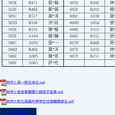
503E
B471
蔡
*
翰
605E
B106
林
503F
B484
鄭
*
展
605F
B410
楊
505C
B517
謝
*
淳
606C
A038
施
505D
B194
洪
*
廷
606D
A054
張
505E
B331
陳
*
駿
606E
A115
劉
505F
A104
楊
*
輔
606F
B152
邱
506C
A050
張
*
一
607D
B468
蔡
506D
B494
蕭
*
洋
607E
A033
林
506E
A085
陳
*
恩
607F
B151
林
506F
A065
許
*
任
附件1-高一新生床位.pdf
附件2-宿舍餐廳簡介與性平宣導.pdf
附件3-彰化高級中學學生住宿輔導辦法.pdf
批次下載附件