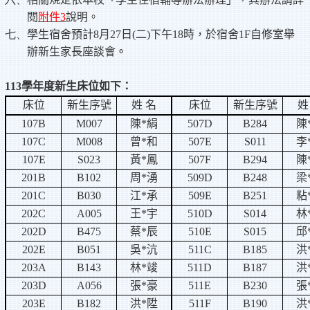
閱
附件
3
說明。
七、
學生宿舍預計
8
月
27
日
(
二
)
下午
18
時，於宿舍
1F
自修室舉
辦新生家長座談會
。
113
學年度新生床位如下：
床位
新生序號
姓 名
床位
新生序號
姓
107B
M007
陳
*
絹
507D
B284
陳
107C
M008
曾
*
和
507E
S011
李
107E
S023
黃
*
鳳
507F
B294
陳
201B
B102
周
*
湧
509D
B248
梁
201C
B030
江
*
承
509E
B251
粘
202C
A005
王
*
宇
510D
S014
林
202D
B475
蔡
*
辰
510E
S015
邱
202E
B051
吳
*
沆
511C
B185
洪
203A
B143
林
*
竣
511D
B187
洪
203D
A056
張
*
豪
511E
B230
張
203E
B182
洪
*
陞
511F
B190
洪