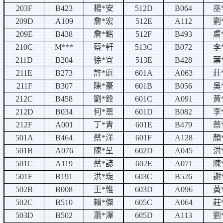
203F
B423
楊
*
安
512D
B064
巫
209D
A109
詹
*
宏
512E
A112
劉
209E
B438
詹
*
銘
512F
B493
盧
210C
M***
蔡
*
軒
513C
B072
李
211D
B204
徐
*
宜
513E
B428
葉
211E
B273
許
*
庭
601A
A063
莊
211F
B307
陳
*
豪
601B
B056
吳
212C
B458
劉
*
銓
601C
A091
黃
212D
B034
何
*
恩
601D
B082
李
212F
A001
丁
*
青
601E
B479
蔡
501A
B464
蔡
*
洋
601F
A128
顏
501B
A076
陳
*
呈
602D
A045
洪
501C
A119
蔡
*
諺
602E
A071
陳
501F
B191
洪
*
琁
603C
B526
謝
502B
B008
王
*
惟
603D
A096
黃
502C
B510
賴
*
傑
605C
A064
莊
503D
B502
蕭
*
澤
605D
A113
劉