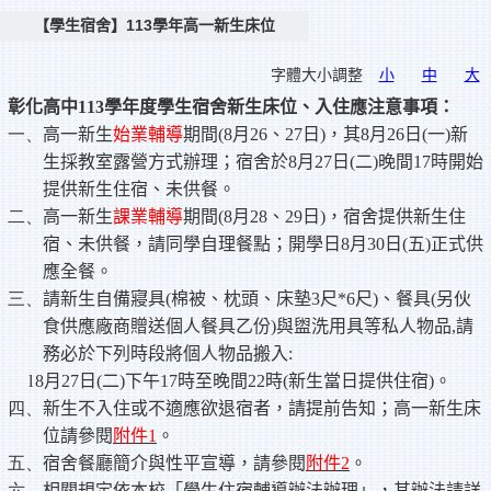
【學生宿舍】113學年高一新生床位
字體大小調整
小
中
大
彰化高中
113
學年度學生宿舍新生床位、入住應注意事項：
一、
高一新生
始業輔導
期間
(8
月
26
、
27
日
)
，其
8
月
26
日
(
一
)
新
生採教室露營方式辦理；宿舍於
8
月
27
日
(
二
)
晚間
17
時開始
提供新生住宿、未供餐。
二、
高一新生
課業輔導
期間
(8
月
28
、
29
日
)
，宿舍提供新生住
宿、未供餐，請同學自理餐點；開學日
8
月
30
日
(
五
)
正式供
應全餐。
三、
請新生自備寢具
(
棉被、枕頭、床墊
3
尺
*6
尺
)
、餐具
(
另伙
食供應廠商贈送個人餐具乙份
)
與盥洗用具等私人物品
,
請
務必於下列時段將個人物品搬入
:
l
8
月
27
日
(
二
)
下午
17
時至晚間
22
時
(
新生當日提供住宿
)
。
四、
新生不入住或不適應欲退宿者，請提前告知；高一新生床
位請參閱
附件
1
。
五、
宿舍餐廳簡介與性平宣導，請參閱
附件
2
。
六、
相關規定依本校「學生住宿輔導辦法辦理」，其辦法請詳