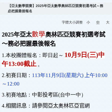
【亞太數學競賽】2025年亞太數學奧林匹亞競賽初選考試～務
必把握最後報名
字體大小調整
小
中
大
數學
2025
年
亞太
奧林匹亞競賽初
選考試
～務必把握最後報名
10
月9日(三
)
中
1.
本校團體報名：即日起～
午13:00截止
。
2.
初賽日期：
113
年11月9日(星期六)
上
午10:00
～12:00
3.
初賽地點：中
彰投考
區(台中一中）
4.
相關訊息
：
請參閱亞太
奧
林匹亞官
網