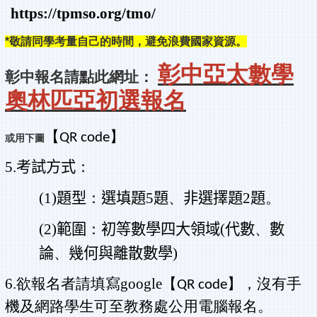
https://tpmso.org/tmo/
*敬請同學考量自己的時間，避免浪費國家資源。
彰中亞太數學
彰中報名請點此網址：
奧林匹亞初選報名
【
】
QR code
或用下圖
5.
考試方式
：
(1)
題型
：
選填題
5
題
、
非選擇題
2
題
。
(2)
範圍
：
初等數學四大領域
(
代數
、
數
論
、
幾何與離散數學
)
6.
欲報名者請填寫google
【
】
，沒有手
QR code
機及網路學生可至教務處公用電腦報名。