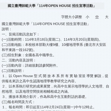
國立臺灣師範大學「114年OPEN HOUSE 招生宣導活動」
字體大小調整
小
中
大
國立臺灣師範大學「114年OPEN HOUSE 招生宣導活動」
說明：
一、旨揭活動訊息如下：
(一)活動時間：114年3月18日(星期二)、114年3月20日(星期四)。
(二)活動地點：本校校本部勤大樓9樓、10樓地理學系 (臺北市大安區
和平東路一段162號)。
(三)招生對象：全國各高中職學生。
二、活動內容及說明：
(一)活動內容：詳細規劃請參閱附件。
(二)活動說明：
１、以 Open House 型 式 開 放 本 系 所 有 實 驗 室並 導覽 解說，提
供報名來訪之高中生認識地理學教學研究之內容。
２、以本系執行研究的成果展覽，向高中生展示地理學的人文地理、自
然地理、以及地理空間技術相輔相成之內涵。
３、播放本系簡介影片，作為和高中生互動對話的基礎。
(三)報名時間及方式：
１、報名時間：即日起至114年2月24日(星期一)中午12時止。