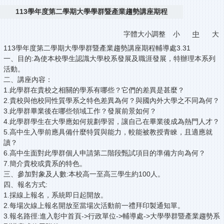
113學年度第二學期大學學群暨產業趨勢講座期程
字體大小調整
小
中
大
113學年度第二學期大學學群暨產業趨勢講座期程輔導處3.31
一、目的:為使本校學生認識大學校系發展及職涯發展，特辦理本系列
活動。
二、講座內容：
1.此學群在貴校之相關的學系有哪些？它們的差異是甚麼？
2.貴校與他校同性質學系之特色差異為何？與國內外大學之不同為何？
3.此學群畢業後在哪些領域工作？發展前景如何？
4.此學群學生在大學應如何規劃學習，讓自己在畢業後成為熱門人才？
5.高中生入學前應具備什麼特質與能力，較能被教授青睞，且適應就
讀？
6.高中生面對此學群個人申請第二階段甄試項目的準備方向為何？
7.簡介貴校或貴系的特色。
三、參加對象及人數:本校高一至高三學生約100人。
四、報名方式:
1.採線上報名，系統即日起開放。
2.每場次線上報名開放至當場次活動前一禮拜印製通知單。
3.報名路徑:進入彰中首頁->行政單位->輔導處->大學學群暨產業趨勢系