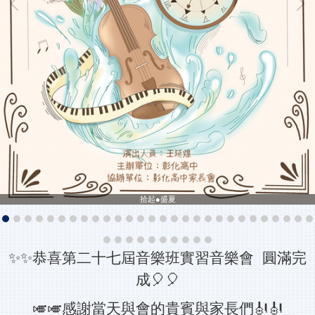
拾起●盛夏
✨✨恭喜第二十七屆音樂班實習音樂會 圓滿完
成🎈🎈
🎺🎺感謝當天與會的貴賓與家長們🎻🎻