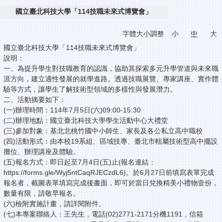
國立臺北科技大學「114技職未來式博覽會」
字體大小調整
小
中
大
國立臺北科技大學「114技職未來式博覽會」
說明：
一、為提升學生對技職教育的認識，協助其探索多元升學管道與未來職
涯方向，建立適性發展的就學進路。透過技職展覽、專家講座、實作體
驗等方式，讓學生了解技術型領域的多樣性與發展潛力。
二、活動摘要如下：
(一)辦理時間：114年7月5日(六)09:00-15:30
(二)辦理地點：國立臺北科技大學學生活動中心大禮堂
(三)參加對象：基北北桃竹國中小師生、家長及各公私立高中職校
(四)活動形式：由本校19系組、區域技專、臺北市轄屬技術型高中擺設
攤位、辦理講座及體驗。
(五)報名方式：即日起至7月4日(五)止(報名連結：
https://forms.gle/Wyj5ntCaqRJECzdL6)。於6月27日前填寫表單完成
報名者，截圖表單填寫完成後畫面，即可於當日兌換精美小禮物壹份，
數量有限，請敬早報名。
(六)檢附實施計畫，請詳閱附件。
(七)本專案聯絡人：王先生，電話(02)2771-2171分機1191，信箱