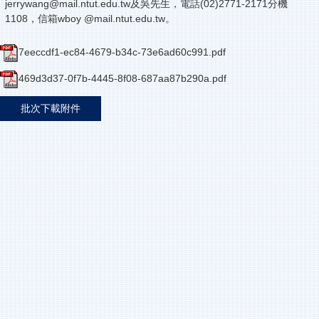
jerrywang@mail.ntut.edu.tw及吳先生，電話(02)2771-2171分機
1108，信箱wboy @mail.ntut.edu.tw。
7eeccdf1-ec84-4679-b34c-73e6ad60c991.pdf
469d3d37-0f7b-4445-8f08-687aa87b290a.pdf
批次下載附件