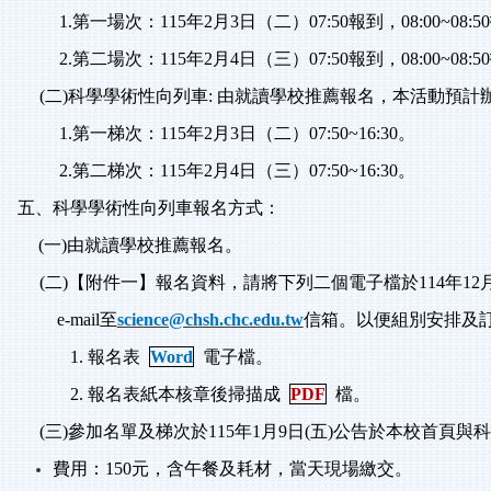
1.
第一場次：
115
年
2
月
3
日（二）
07:50
報到，
08:00~08:50
2.
第二場次：
115
年
2
月
4
日（三）
07:50
報到，
08:00~08:50
(
二
)
科學學術性向列車
:
由就讀學校推薦報名，本活動預計
1.
第一梯次：
115
年
2
月
3
日（二）
07:50~16:30
。
2.
第二梯次：
115
年
2
月
4
日（三）
07:50~16:30
。
五、科學學術性向列車報名方式：
(
一
)
由就讀學校推薦報名。
(
二
)
【附件一】報名資料，請將下列二個電子檔於
114
年
12
e-mail
至
science@chsh.chc.edu.tw
信箱
。以便組別安排及
1.
報名表
Word
電子檔。
2.
報名表紙本核章後掃描成
PDF
檔。
(
三
)
參加名單及梯次於
115
年
1
月
9
日
(
五
)
公告於本校首頁與科
費用：
150
元，含午餐及耗材，當天現場繳交。