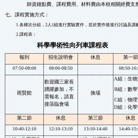
師資鐘點費、課程費用、材料費由本校相關經費支
七、課程實施方式：
1.
各梯次分組，
2
人
1
組進行實驗實作，並於實作後進行討論及講
2.
課程表：
科學學術性向列車課程表
報到
招生說明會
休息
第一節
07:50-08:00
08:00-08:50
08:50-10
A
組：生物
歡迎國三家長
踴躍參加，不
B
組：數學
雨賢館
換場
需報名，請直
C
組：物理
接蒞臨會場
D
組：化學
第二節
休息
第三節
休息
10:40-12:10
12:10-13:10
13:10-14:40
14:40-15