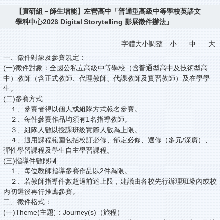
【實研組－師生增能】左營高中「普通型高級中等學校英語文
學科中心2026 Digital Storytelling 影展徵件辦法」
字體大小調整
小
中
大
一、徵件對象及參賽規定：
(一)徵件對象：全國公私立高級中等學校（含普通型高中及技術型高
中）教師（含正式教師、代理教師、代課教師及實習教師）及在學學
生。
(二)參賽方式
１、參賽者得以個人或組隊方式報名參賽。
２、每件參賽作品均須有1名指導教師。
３、組隊人數以授課班級實際人數為上限。
４、適用課程範圍包括校訂必修、部定必修、選修（多元/深廣）、
彈性學習課程及學生自主學習課程。
(三)指導件數限制
１、每位教師指導參賽作品以2件為限。
２、若教師指導件數超過前述上限，建議由各校先行辦理班級內或校
內初選後再行推薦參賽。
二、徵件格式：
(一)Theme(主題)：Journey(s)（旅程）