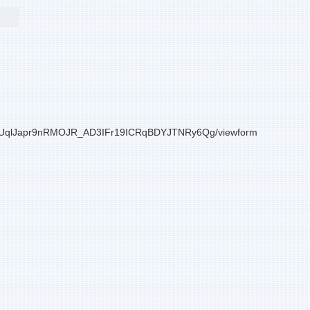
8PJUqlJapr9nRMOJR_AD3IFr19ICRqBDYJTNRy6Qg/viewform