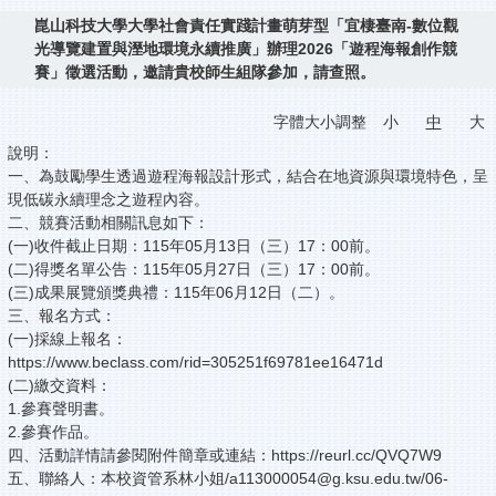
崑山科技大學大學社會責任實踐計畫萌芽型「宜棲臺南-數位觀
光導覽建置與溼地環境永續推廣」辦理2026「遊程海報創作競
賽」徵選活動，邀請貴校師生組隊參加，請查照。
字體大小調整
小
中
大
說明：
一、為鼓勵學生透過遊程海報設計形式，結合在地資源與環境特色，呈
現低碳永續理念之遊程內容。
二、競賽活動相關訊息如下：
(一)收件截止日期：115年05月13日（三）17：00前。
(二)得獎名單公告：115年05月27日（三）17：00前。
(三)成果展覽頒獎典禮：115年06月12日（二）。
三、報名方式：
(一)採線上報名：
https://www.beclass.com/rid=305251f69781ee16471d
(二)繳交資料：
1.參賽聲明書。
2.參賽作品。
四、活動詳情請參閱附件簡章或連結：https://reurl.cc/QVQ7W9
五、聯絡人：本校資管系林小姐/a113000054@g.ksu.edu.tw/06-