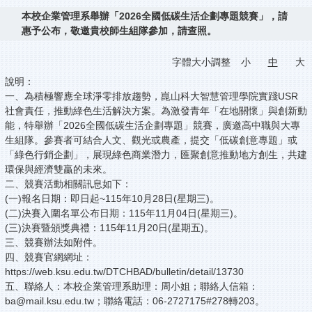
本校企業管理系舉辦「2026全國低碳生活企劃專題競賽」，請
惠予公布，敬邀貴校師生組隊參加，請查照。
字體大小調整
小
中
大
說明：
一、為積極響應全球淨零排放趨勢，崑山科大智慧管理學院實踐USR
社會責任，推動綠色生活解決方案。為激發青年「在地關懷」與創新動
能，特舉辦「2026全國低碳生活企劃專題」競賽，廣邀高中職與大專
生組隊。參賽者可結合人文、觀光或農產，提交「低碳創意專題」或
「綠色行銷企劃」，展現綠色商業潛力，匯聚創意推動地方創生，共建
環保與經濟雙贏的未來。
二、競賽活動相關訊息如下：
(一)報名日期：即日起~115年10月28日(星期三)。
(二)決賽入圍名單公布日期：115年11月04日(星期三)。
(三)決賽暨頒獎典禮：115年11月20日(星期五)。
三、競賽辦法如附件。
四、競賽官網網址：
https://web.ksu.edu.tw/DTCHBAD/bulletin/detail/13730
五、聯絡人：本校企業管理系助理：周小姐；聯絡人信箱：
ba@mail.ksu.edu.tw；聯絡電話：06-2727175#278轉203。