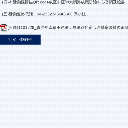
(四)本活動採掃描QR code或至中亞聯大網路成癮防治中心官網及臉書─
(五)活動連絡電話：04-23323456#3606 高小姐 。
(附件)1101228_青少年幸福不迷網：無網路住宿心理營隊暨營後追
批次下載附件