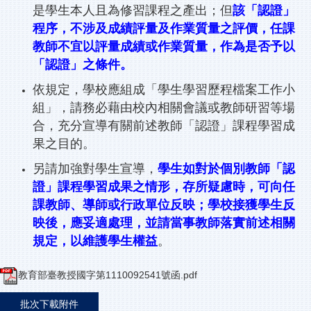
是學生本人且為修習課程之產出；但
該「認證」
程序，不涉及成績評量及作業質量之評價，任課
教師不宜以評量成績或作業質量，作為是否予以
「認證」之條件。
依規定，學校應組成「學生學習歷程檔案工作小
組」，請務必藉由校內相關會議或教師研習等場
合，充分宣導有關前述教師「認證」課程學習成
果之目的。
另請加強對學生宣導，
學生如對於個別教師「認
證」課程學習成果之情形，存所疑慮時，可向任
課教師、導師或行政單位反映；學校接獲學生反
映後，應妥適處理，並請當事教師落實前述相關
規定，以維護學生權益
。
教育部臺教授國字第1110092541號函.pdf
批次下載附件