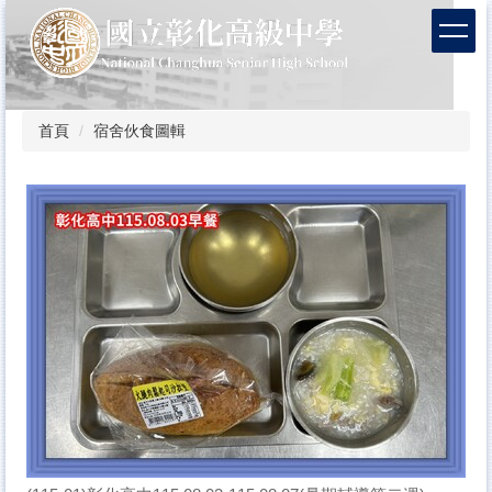
跳
到
主
要
內
容
首頁
宿舍伙食圖輯
區