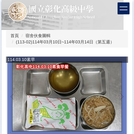
跳
到
主
要
內
容
首頁
宿舍伙食圖輯
區
(113-02)114年03月10日~114年03月14日（第五週）
114.03.10素早
1