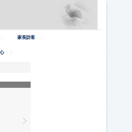
家長訪客
心
114.04.29午