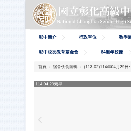
跳
到
主
要
內
容
彰中簡介
行政單位
教學
區
彰中校友教育基金會
84週年校慶
首頁
宿舍伙食圖輯
(113-02)114年04月2
114.04.29素早