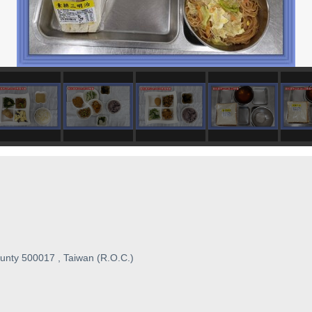
unty 500017 , Taiwan (R.O.C.)