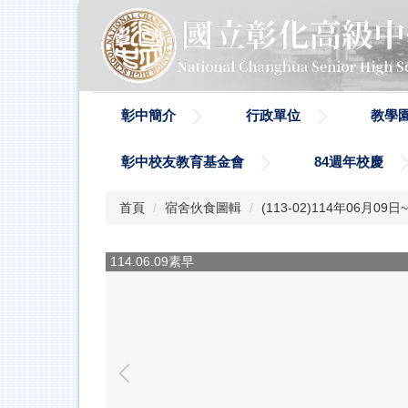
跳
到
主
要
內
容
彰中簡介
行政單位
教學
區
彰中校友教育基金會
84週年校慶
首頁
宿舍伙食圖輯
(113-02)114年06月0