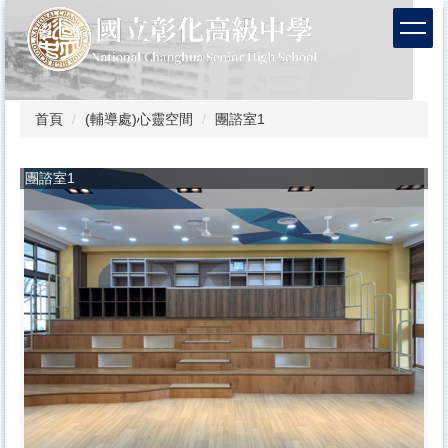
跳
到
主
要
內
容
首頁
(輔導處)心靈空間
團諮室1
區
團諮室1