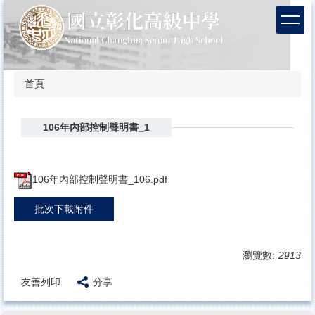
跳
到
主
要
內
容
首頁
區
106年內部控制聲明書_1
106年內部控制聲明書_106.pdf
批次下載附件
瀏覽數:
2913
友善列印
分享