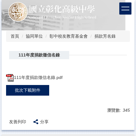
跳
到
主
要
內
容
首頁
協同單位
彰中校友教育基金會
捐款芳名錄
區
111年度捐款徵信名錄
111年度捐款徵信名錄.pdf
批次下載附件
瀏覽數:
345
友善列印
分享