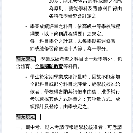
30%
，期末考查占該科成績之
40%
為原則；藝能學科及選修科目得由
各科教學研究會訂定之。
學業成績評量之科目，依高級中等學校課程
綱要（以下簡稱課程綱要）之規定。
每一科目學分之計算，以每學期每週修習一
節或總修習節數達十八節，為一學分。
補充規定
：
學業成績考查之科目除一般學科外，包
含體育、
全民國防教育
等科目。
學生於定期學業成績評量時，因故不能參加
全部科目或部分科目之評量，經學校核准給
假者，學校得審酌其請假事由後，准予補行
考試或採其他方式評量之；其評量方式、成
績採計及登錄，由學校定之。
補充規定
：
一、期中考、期末考請假報經學校核准者，可憑請