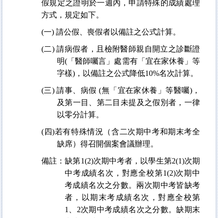
假規定之證明於一週內，申請特殊的成績處理
方式，規定如下。
(
一
)
請公假、喪假者以備註之公式計算。
(
二
)
請病假者，且檢附醫師親自開立之診斷證
明
(
「醫師囑言」處需有「宜在家休養」等
字樣
)
，以備註之公式降低
10%
名次計算。
(
三
)
請事、病假
(
無「宜在家休養」等醫囑
)
，
及第一目、第二目未提及之假別者，一律
以零分計算。
(
四
)
若有特殊情況（含二次期中考和期末考全
缺席）得召開個案會議辦理。
備註：缺第
1(2)
次期中考者，以學生第
2(1)
次期
中考成績名次，對應全校第
1(2)
次期中
考成績名次之分數。兩次期中考皆缺考
者，以期末考成績名次，對應全校第
1
、
2
次期中考成績名次之分數。缺期末