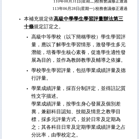
110
年
08
月
31
日
(
星期二
)
校務會議修正通過
113
年
06
月
28
日
(
星期一
)
校務會議修正通過
本補充規定依
高級中學學生學習評量辦法第三
十條
規定訂定之。
高級中等學校（以下簡稱學校）學生學習評
量，應以了解學生學習情形，激發學生多元
潛能，培養學生核心素養，促進學生適性發
展為目的，並作為教師教學及輔導之依據。
學校學生學習評量，包括學業成績評量及德
行評量。
學業成績評量，採百分制評定，並得註記質
性文字描述。
學業成績評量，按學生身心發展及個別差
異，兼顧科目認知、技能及情意之教學目
標，採多元評量方式，並於日常及定期為
之；其各科目日常及定期學業成績評量之占
分比率，由學校定之。