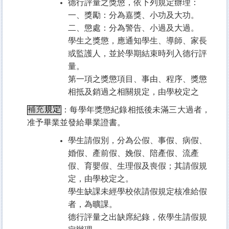
德行評量之獎懲，依下列規定辦理：
一、獎勵：分為嘉獎、小功及大功。
二、懲處：分為警告、小過及大過。
學生之獎懲，應通知學生、導師、家長
或監護人，並於學期結束時列入德行評
量。
第一項之獎懲項目、事由、程序、獎懲
相抵及銷過之相關規定，由學校定之
補充
規定
：
每學年獎懲紀錄相抵後未滿三大過者，
准予畢業並發給畢業證書。
學生請假別，分為公假、事假、病假、
婚假、產前假、娩假、陪產假、流產
假、育嬰假、生理假及喪假；其請假規
定，由學校定之。
學生缺課未經學校依請假規定核准給假
者，為曠課。
德行評量之出缺席紀錄，依學生請假規