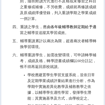
則，隨班附讀方式進行不及格或未修習之科目
之重修或補修，不另收費，成績就再修讀成績
及原成績擇優登錄，列入重讀學期之學業成績
一併計算。
四、重讀之學生，應
由各年級輔導教師定期給予適
當之輔導並追蹤其學習成效。
五、輔導重讀累計以兩次為限，超過兩次者輔導轉
換學習環境。
六、輔導重讀學生，如需改變環境，可申請轉學補
考，成績及格，轉學證書成績欄以60分註記，
惟不得再返回原校就讀。
學校應建置學生學習支援系統，並依日常
及定期學業成績評量結果進行分析，作為
學期中實施差異化教學及補救教學之依
據，以輔導學生適性學習，發揮學生潛
能；其實施基準及方式，由學校定之。