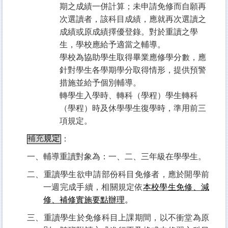
期之成績一併計算；未申請免修而自願再
次選讀者，該科目成績，應就再次選讀之
成績或原成績擇優登錄。對於重讀之學
生，學校應給予適當之輔導。
學校為協助學生取得畢業應修學分數，應
針對學生各學期學分取得情形，提供預警
措施並給予個別輔導。
轉學生入學時、轉科（學程）學生轉科
（學程）時及休學學生復學時，準用前三
項規定。
補充
規定
：
一、輔導重讀對象為：一、二、三年級在學學生。
二、重讀學生欲申請部份科目免修者，應於開學前
一週完成手續，相關規定依
本校學生免修、減
修、補修實施要點辦理
。
三、重讀學生於免修科目上課期間，以不衝堂為原