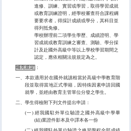
進修、訓練、實習或學習，取得學習成就
或教育訓練證明，經學校審查符合課程綱
要要求者，得採計成績或學分，其科目並
得列抵免修。
學校辦理前二項學生學歷、成績證明、學
習成就或教育訓練之審查、測驗、學分採
計及赴國外高級中等以上學校學習期間之
認定，應依相關法規規定為之。
補充規定
：
一、本款適用於在國外就讀相當於高級中學教育階
段並取得當地正式學籍，因特殊因素申請回國
就學，並經由教育主管單位分發之學生。
二、學生得檢附下列文件提出申請：
(
一) 經我國駐外單位驗證之國外高級中學畢
(結)業證件影本及中譯本各一份
(
二) 經我國駐外單位驗證之修習學程全部成績