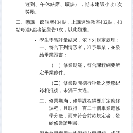
遲到、午休缺席、曠課），期末建議小功
1
次
獎勵。
二、曠課一節課者扣
4
點，上課遲進教室扣
2
點，扣
點每達
6
點者記警告
1
次，以此類推。
學生學習評量結果，依下列規定處理：
一、符合下列情形者，准予畢業，並發
給畢業證書：
（一）修業期滿，符合課程綱要所
定畢業條件。
（二）修業期間德行評量之獎懲紀
錄相抵後，未滿三大過。
二、修業期滿，修畢課程綱要所定應修
課程，且取得一百二十個畢業應修
學分數，而未符合前款規定者，發
給修業證明書。