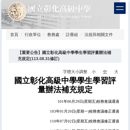
跳
到
主
要
內
容
首頁
行政單位
教務處
註冊組
法規與相關文件
區
【重要公告】國立彰化高級中學學生學習評量辦法補
充規定(113.08.31修訂)
字體大小調整
小
中
大
國立彰化高級中學學生學習評
量辦法補充規定
101
年
06
月
29
日
(
星期五
)
校務會議通過
103
年
01
月
20
日
(
星期一
)
校務會議修正通過
110
年
07
月
02
日
(
星期五
)
校務會議修正通過