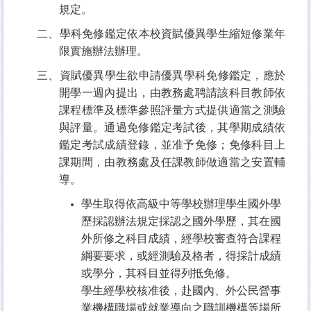
規定。
二、學科免修鑑定依本校資賦優異學生縮短修業年
限實施辦法辦理。
三、資賦優異學生欲申請優異學科免修鑑定，應於
開學一週內提出，由教務處聘請該科目教師依
課程標準及標準參照評量方式提供適當之測驗
與評量。通過免修鑑定考試後，其學期成績依
鑑定考試成績登錄，並准予免修；免修科目上
課期間，由教務處及任課教師做適當之安置輔
導。
學生取得依高級中等學校辦理學生國外學
歷採認辦法規定採認之國外學歷，其在國
外所修之科目成績，經學校審查符合課程
綱要要求，或經測驗及格者，得採計成績
或學分，其科目並得列抵免修。
學生經學校核准後，赴國內、外公民營事
業機構職場或就業導向之職訓機構等場所