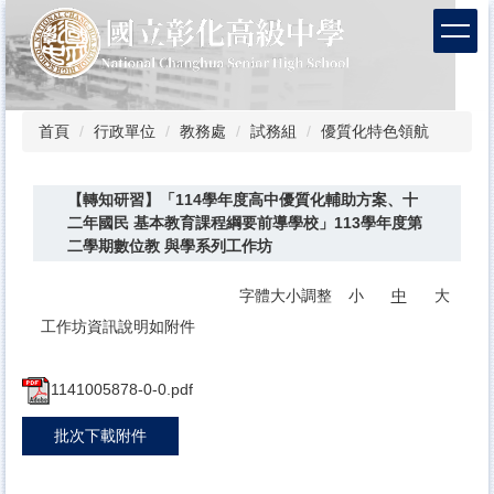
跳
到
主
要
內
容
首頁
行政單位
教務處
試務組
優質化特色領航
區
【轉知研習】「114學年度高中優質化輔助方案、十
二年國民 基本教育課程綱要前導學校」113學年度第
二學期數位教 與學系列工作坊
字體大小調整
小
中
大
工作坊資訊說明如附件
1141005878-0-0.pdf
批次下載附件