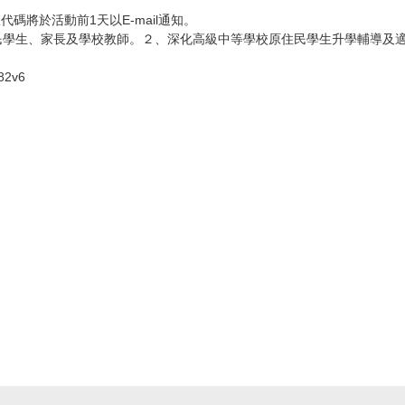
室代碼將於活動前1天以E-mail通知。
住民學生、家長及學校教師。２、深化高級中等學校原住民學生升學輔導及
82v6