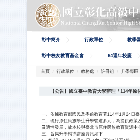
跳
到
主
要
內
容
彰中簡介
行政單位
教學
區
彰中校友教育基金會
84週年校慶
首頁
行政單位
教務處
註冊組
升學專區
【公告】國立臺中教育大學辦理「114年原
一、依據教育部國民及學前教育署114年1月24日臺教
二、現行原住民族學生升學管道多元，為提供政策
及適性發展，故本校與臺北市原住民族教育資源中
三、旨揭升學輔導講座資訊如下：