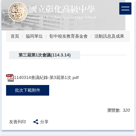
跳
到
主
要
內
容
首頁
協同單位
彰中校友教育基金會
活動訊息及成果
區
第三屆第1次會議(114.3.14)
1140314會議紀錄-第3屆第1次.pdf
批次下載附件
瀏覽數:
320
友善列印
分享