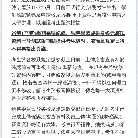
時，應於114年5月12日前正式行文(註明考生姓名、學
測應試號碼及申請校系)檢附更正資料逕向該生申請之
大學辦理，以維護考生甄試權益。
※第1至第4學期修課紀錄、課程學習成果及多元表現
資料已於測試版期間提供考生核對，依簡章規定日後
不得再提出異議。
考生於各校系規定繳交截止日前，上傳之審查資料於
確認前皆可重複上傳(或重新勾選)，亦即考生若欲修
改資料內容時，可將修改後之檔案重新上傳(或重新勾
選)。惟若審查資料一經確認後，一律不得以任何理由
要求修改，請考生務必審慎檢視上傳之每一大項資料
是否完整後再行確認。
甄選委員會於各校系規定繳交截止日後，逕將考生已
完成上傳確認之審查資料及曾上傳(勾選)但未確認之
審查資料轉送各大學。考生得否補件、抽換或參加第
二階段指定項目甄試，依各大學規定辦理，考生不得