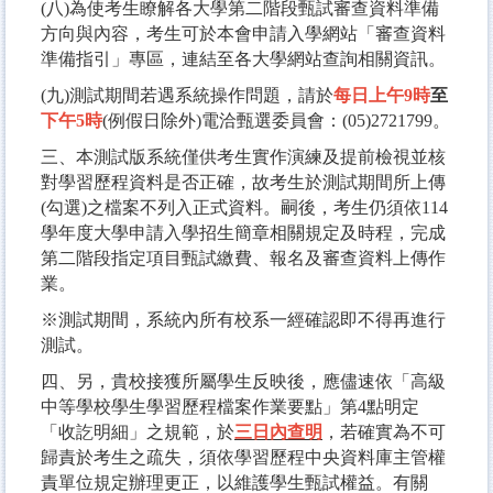
(八)為使考生瞭解各大學第二階段甄試審查資料準備
方向與內容，考生可於本會申請入學網站「審查資料
準備指引」專區，連結至各大學網站查詢相關資訊。
(九)測試期間若遇系統操作問題，請於
每日上午9時
至
下午5時
(例假日除外)電洽甄選委員會：(05)2721799。
三、本測試版系統僅供考生實作演練及提前檢視並核
對學習歷程資料是否正確，故考生於測試期間所上傳
(勾選)之檔案不列入正式資料。嗣後，考生仍須依114
學年度大學申請入學招生簡章相關規定及時程，完成
第二階段指定項目甄試繳費、報名及審查資料上傳作
業。
※測試期間，系統內所有校系一經確認即不得再進行
測試。
四、另，貴校接獲所屬學生反映後，應儘速依「高級
中等學校學生學習歷程檔案作業要點」第4點明定
「收訖明細」之規範，於
三日內查明
，若確實為不可
歸責於考生之疏失，須依學習歷程中央資料庫主管權
責單位規定辦理更正，以維護學生甄試權益。有關