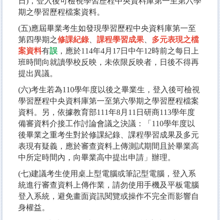
日)，登入後可檢視學習歷程中央資料庫第一至第六學
期之學習歷程檔案資料。
(五)應屆畢業考生如發現學習歷程中央資料庫第一至
第四學期之
修課紀錄
、
課程學習成果
、
多元表現之檔
案資料
有
誤
，應於114年4月17日中午12時前之每日上
班時間向就讀學校反映，未依限反映者，日後不得再
提出異議。
(六)考生若為110學年度以後之畢業生，登入後可檢視
學習歷程中央資料庫第一至第六學期之學習歷程檔案
資料。另，依據教育部111年8月11日研商113學年度
備審資料介接工作討論會議之決議：「110學年度以
後畢業之重考生對於修課紀錄、課程學習成果及多元
表現有疑義，應於審查資料上傳測試期間且於畢業高
中所定時間內，向畢業高中提出申請」辦理。
(七)建議考生使用桌上型電腦或筆記型電腦，登入系
統進行審查資料上傳作業，請勿使用手機及平板電腦
登入系統，避免畫面資訊閱覽或操作不完全而影響自
身權益。