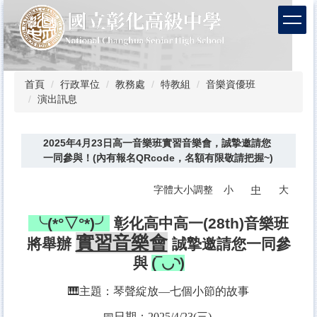
跳
到
主
要
內
容
首頁
行政單位
教務處
特教組
音樂資優班
區
演出訊息
2025年4月23日高一音樂班實習音樂會，誠摯邀請您
一同參與！(內有報名QRcode，名額有限敬請把握~)
字體大小調整
小
中
大
╰(*°▽°*)╯
彰化高中高一(28th)音樂班
實習音樂會
將舉辦
誠摯邀請您一同參
與
(‾◡◝)
🎹主題：琴聲綻放—七個小節的故事
📅日期：
2025/4/23(三)