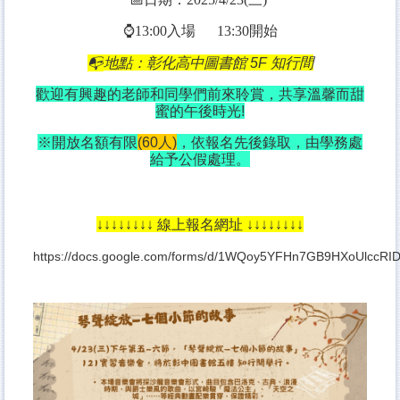
⌚
13:00入場
13:30
開始
📭
地點：彰化高中圖書館 5F 知行間
歡迎有興趣的老師和同學們前來聆賞，共享溫馨而甜
蜜的午後時光!
※開放名額有限
(60人)
，依報名先後錄取，由學務處
給予公假處理。
↓↓↓↓↓↓↓↓ 線上報名網址 ↓↓↓↓↓↓↓↓
https://docs.google.com/forms/d/1WQoy5YFHn7GB9HXoUlccRID