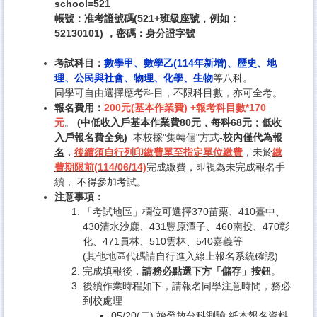
school=521
帳號：准考證號碼(521+班級座號，例如：
52130101) ，密碼：身分證字號
考試科目：
數學甲、數學乙(114年新增)、歷史、地
理、公民與社會、物理、化學、生物
等八科。
同學可自由選擇應考科目，不限科目數，亦可全考。
報名費用：
200元(基本作業費) +報考科目數*170
元
。
(中低收入戶基本作業費80元，每科68元；低收
入戶報名費全免)
本校採"集轉個"方式-
校內僅代為報
名
，
後續
須自行列印繳費單至指定單位繳費
，未於
繳
費期限前(114/06/14)
完成繳費，即視為未完成報名手
續， 不得參加考試。
注意事項：
「考試地區」欄位可選擇370苗栗、410臺中、
430清水沙鹿、431豐原潭子、460南投、470彰
化、471員林、510雲林、540嘉義等
(其他地區代碼請自行進入線上報名系統確認)
完成填報後，
請務必點選下方「儲存」按鈕
。
後續作業時程如下，請報名同學注意時間，務必
到校處理
05/20(二) 始發放分科測驗 紙本報名資料