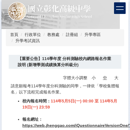
跳
到
主
要
內
容
首頁
行政單位
教務處
註冊組
升學專區
區
升學考試資訊
【重要公告】114學年度 分科測驗校內網路報名作業
說明 (新增學測成績換算分科級分)
字體大小調整
小
中
大
請意願報考114學年度分科測驗的同學，一律依「學校集體報
名」以下流程完成報名作業。
校內報名時間：
114年5月5日(一) 00:00 至 114年5月
19日(一) 23:59
報名網址：
https://web.jhenggao.com/iQuestionnaireVersionOne/