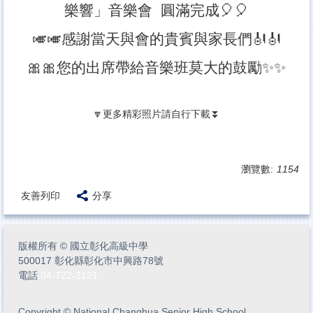
樂響」音樂會 圓滿完成🎈🎈
🎺🎺感謝當天與會的貴賓與家長們🎻🎻
🎀🎀您的出席帶給音樂班莫大的鼓勵✨✨
🔽更多精彩照片請自行下載⏬
瀏覽數:
1154
友善列印
分享
版權所有
©
國立彰化高級中學
500017 彰化縣彰化市中興路78號
電話
04-722-2121
Copyright
©
National Changhua Senior High School