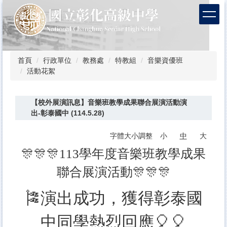
跳
到
主
要
內
容
首頁
行政單位
教務處
特教組
音樂資優班
區
活動花絮
【校外展演訊息】音樂班教學成果聯合展演活動演
出-彰泰國中 (114.5.28)
字體大小調整
小
中
大
🎊🎊🎊113學年度音樂班教學成果
聯合展演活動🎊🎊🎊
🎏演出成功，獲得彰泰國
中同學熱烈回應🎈🎈