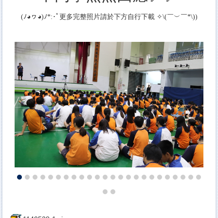
(ﾉ◕ヮ◕)ﾉ*:･ﾟ更多完整照片請於下方自行下載 ✧\(￣︶￣*\))