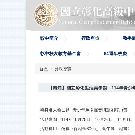
跳
到
主
要
內
容
彰中簡介
行政單位
教學
區
彰中校友教育基金會
84週年校慶
首頁
分眾導覽
【轉知】國立彰化生活美學館「114年青少
轉身進入藝世界─青少年劇場聲音與讀劇培力營
活動期間：114年10月25日、10月26日、11月1日
活動費用：免費〈保證金600元，含午餐、證書〉