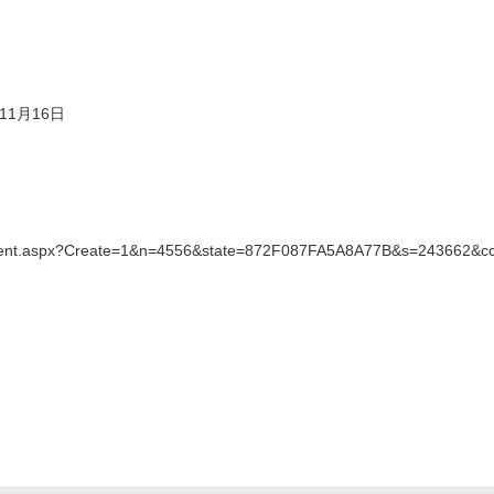
11月16日
ontent.aspx?Create=1&n=4556&state=872F087FA5A8A77B&s=243662&