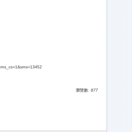
ccms_cs=1&sms=13452
瀏覽數:
877