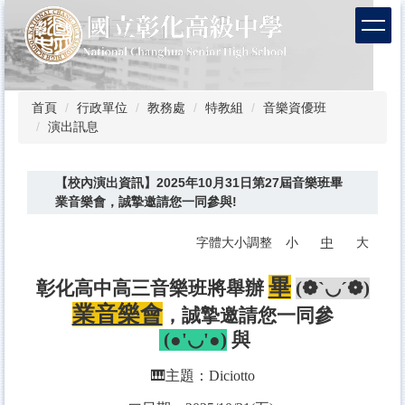
跳
到
主
要
內
容
首頁
行政單位
教務處
特教組
音樂資優班
區
演出訊息
【校內演出資訊】2025年10月31日第27屆音樂班畢
業音樂會，誠摯邀請您一同參與!
字體大小調整
小
中
大
畢
彰化高中高三音樂班將舉辦
(❁´◡`❁)
業音樂會
，誠摯邀請您一同參
(●'◡'●)
與
🎹主題：Diciotto