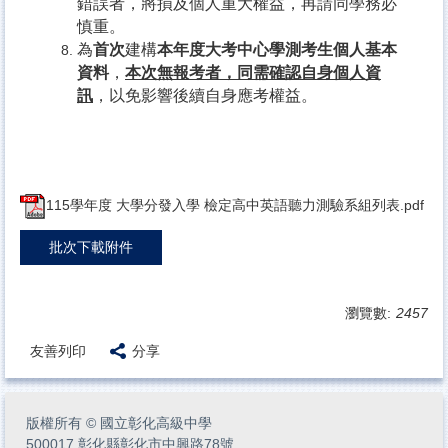
錯誤者，將損及個人重大權益，再請同學務必
慎重。
為
首次
建構
本年度大考中心學測考生個人基本
資料
，
本次無報考者，同需確認自身個人資
訊
，以免影響後續自身應考權益。
115學年度 大學分發入學 檢定高中英語聽力測驗系組列表.pdf
批次下載附件
瀏覽數:
2457
友善列印
分享
版權所有
©
國立彰化高級中學
500017 彰化縣彰化市中興路78號