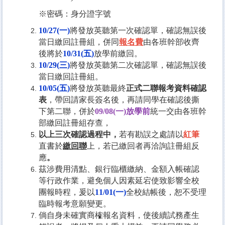
※密碼：身分證字號
10/27(一
)
將發放英聽第一次確認單
，確認無誤後
當日繳回註冊組，
併同
報名費
由各班幹部收齊
後將於
10/31(五)
放學前繳回。
10/29(
三)
將發放英聽第二次確認單，確認無誤後
當日繳回註冊組。
10/05(
五)
將發放英聽最終
正式二聯報考資料確認
表
，
帶回請家長簽名後，
再請同學在確認後撕
下第二聯，併於
09/08(一)放學前
統一交由各班幹
部繳回註冊組存查，
以上三次確認過程中，
若有勘誤之處請以
紅筆
直書於
繳回聯
上，若已繳回者再洽詢註冊組反
應
。
茲涉費用清點、銀行臨櫃繳納、金額入帳確認
等行政作業，避免個人因素延宕使致影響全校
團報時程，爰以
11
/01(一)
全校結帳後，恕不受理
臨時報考意願變更。
倘自身未確實商榷報名資料，使後續試務產生