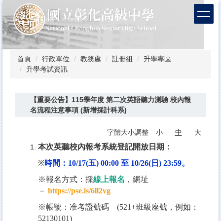
跳
到
主
要
內
容
首頁
行政單位
教務處
註冊組
升學專區
區
升學考試資訊
【重要公告】115學年度 第二次英語聽力測驗 校內報
名流程注意事項 (新增採計科系)
字體大小調整
小
中
大
本次英聽校內報考系統登記開放日期：
※
時間：10/17(五) 00:00 至 10/26(日) 23:59。
※報名方式：採
線上報名
，網址
－
https://pse.is/6ll2vg
※帳號：准考證號碼 (521+班級座號，例如：
52130101)