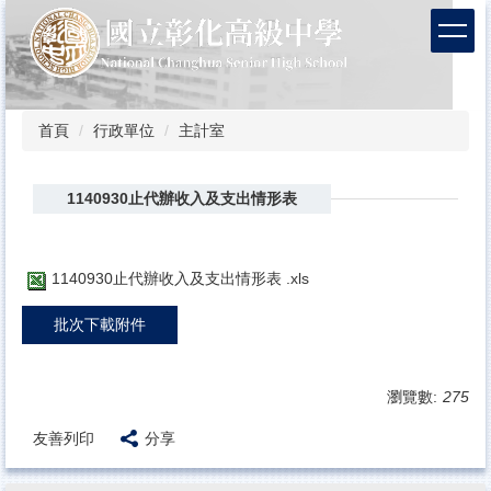
跳
到
主
要
內
容
首頁
行政單位
主計室
區
1140930止代辦收入及支出情形表
1140930止代辦收入及支出情形表 .xls
批次下載附件
瀏覽數:
275
友善列印
分享