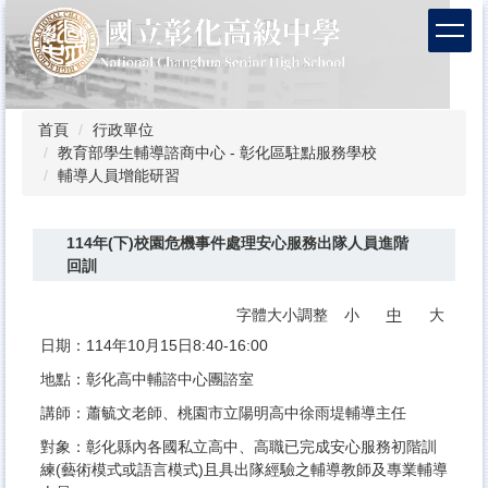
跳
到
主
要
內
容
首頁
行政單位
區
教育部學生輔導諮商中心 - 彰化區駐點服務學校
輔導人員增能研習
114年(下)校園危機事件處理安心服務出隊人員進階
回訓
字體大小調整
小
中
大
日期：114年10月15日8:40-16:00
地點：彰化高中輔諮中心團諮室
講師：蕭毓文老師、桃園市立陽明高中徐雨堤輔導主任
對象：彰化縣內各國私立高中、高職已完成安心服務初階訓
練(藝術模式或語言模式)且具出隊經驗之輔導教師及專業輔導