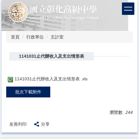
跳
到
主
要
內
容
首頁
行政單位
主計室
區
1141031止代辦收入及支出情形表
1141031止代辦收入及支出情形表 .xls
批次下載附件
瀏覽數:
244
友善列印
分享