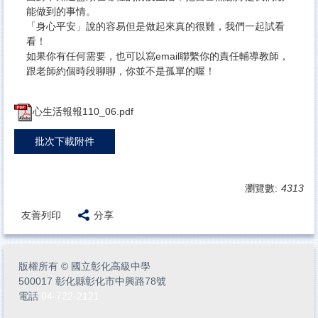
能做到的事情。
「身心平安」說的容易但是做起來真的很難，我們一起試看
看！
如果你有任何需要，也可以寫email聯繫你的責任輔導教師，
跟老師約個時段聊聊，你並不是孤單的喔！
心生活報報110_06.pdf
批次下載附件
瀏覽數:
4313
友善列印
分享
版權所有
©
國立彰化高級中學
500017 彰化縣彰化市中興路78號
電話
04-722-2121