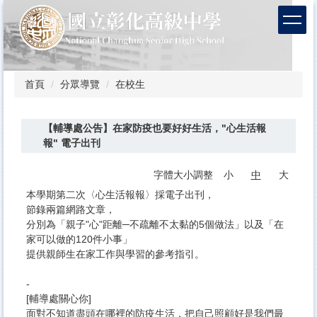
跳
到
主
要
內
容
首頁
分眾導覽
在校生
區
【輔導處公告】在家防疫也要好好生活，"心生活報
報" 電子出刊
字體大小調整
小
中
大
本學期第二次〈心生活報報〉採電子出刊，
節錄兩篇網路文章，
分別為「親子"心"距離─不疏離不太黏的5個做法」以及「在
家可以做的120件小事」
提供親師生在家工作與學習的參考指引。
-
[輔導處關心你]
面對不知道盡頭在哪裡的防疫生活，把自己照顧好是我們最