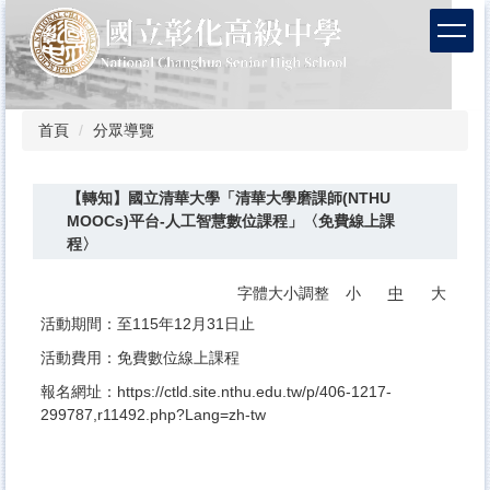
跳
到
主
要
內
容
首頁
分眾導覽
區
【轉知】國立清華大學「清華大學磨課師(NTHU
MOOCs)平台-人工智慧數位課程」〈免費線上課
程〉
字體大小調整
小
中
大
活動期間：至115年12月31日止
活動費用：免費數位線上課程
報名網址：
https://ctld.site.nthu.edu.tw/p/406-1217-
299787,r11492.php?Lang=zh-tw