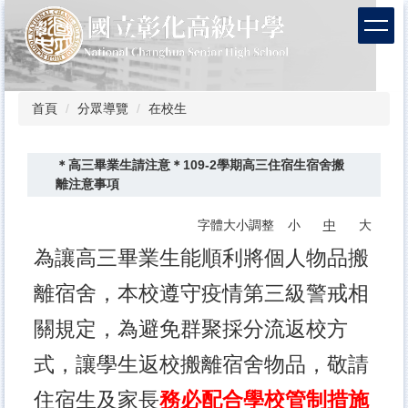
跳
到
主
要
內
容
首頁
分眾導覽
在校生
區
＊高三畢業生請注意＊109-2學期高三住宿生宿舍搬
離注意事項
字體大小調整
小
中
大
為讓高三畢業生能順利將個人物品搬
離宿舍，本校遵守疫情第三級警戒相
關規定，為避免群聚採分流返校方
式，讓學生返校搬離宿舍物品，敬請
住宿生及家長
務必配合學校管制措施