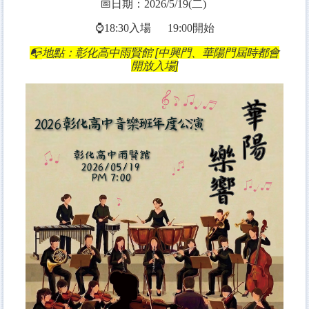
📅日期：
2026/5/19(二)
⌚
18:30入場
19:00
開始
📭
地點：彰化高中雨賢館 [中興門、華陽門屆時都會
開放入場]