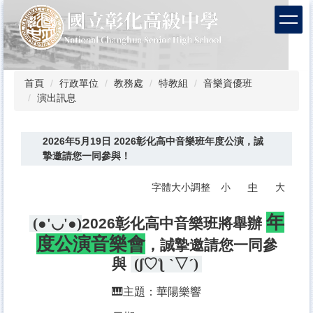
跳
到
主
要
內
容
首頁
行政單位
教務處
特教組
音樂資優班
區
演出訊息
2026年5月19日 2026彰化高中音樂班年度公演，誠
摯邀請您一同參與！
字體大小調整
小
中
大
年
(●'◡'●)
2026彰化高中音樂班將舉辦
度公演音樂會
，誠摯邀請您一同參
與
(´▽` ʃ♡ƪ)
🎹主題：華陽樂響