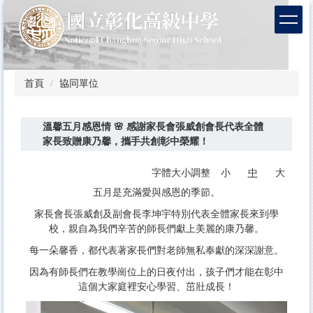
跳
到
主
要
內
容
首頁
協同單位
區
溫馨五月感恩情 🌸 感謝家長會張威創會長代表全體
家長致贈康乃馨，攜手共創彰中榮耀！
字體大小調整
小
中
大
五月是充滿愛與感恩的季節。
家長會長張威創及副會長李坤宇特別代表全體家長來到學
校，親自為我們辛苦的師長們獻上美麗的康乃馨。
每一朵馨香，都代表著家長們對老師無私奉獻的深深謝意。
因為有師長們在教學崗位上的日夜付出，孩子們才能在彰中
這個大家庭裡安心學習、茁壯成長！