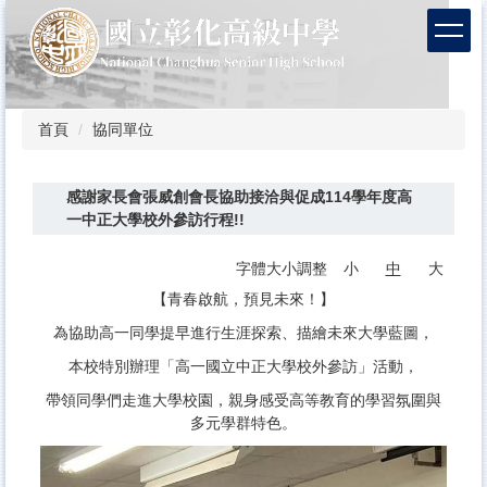
跳
到
主
要
內
容
首頁
協同單位
區
感謝家長會張威創會長協助接洽與促成114學年度高
一中正大學校外參訪行程!!
字體大小調整
小
中
大
【青春啟航，預見未來！】
為協助高一同學提早進行生涯探索、描繪未來大學藍圖，
本校特別辦理「高一國立中正大學校外參訪」活動，
帶領同學們走進大學校園，親身感受高等教育的學習氛圍與
多元學群特色。