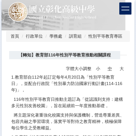
跳
到
主
要
內
容
首頁
行政單位
學務處
訓育組
性別平等教育專區
區
【轉知】教育部116年性別平等教育推動相關課程
字體大小調整
小
中
大
1.教育部自112年起訂定每年4月20日為「性別平等教育
日」，並配合行政院「性別暴力防治國家行動計畫(114-116
年)」，
116年性別平等教育日推動主題訂為「從認識到支持：建構
多元性別友善校園」，旨在延續前一年度推動基礎，
將主題深化著重強化校園支持與保護機制，營造尊重差異、
包容共融之學習環境，落實平等對待之教育精神，積極保障
每位學生之受教權益。