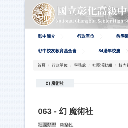
跳
到
主
要
內
容
彰中簡介
行政單位
教學
區
彰中校友教育基金會
84週年校慶
首頁
行政單位
學務處
社團活動組
校內
幻 魔術社
063 - 幻 魔術社
社團類型
: 康樂性