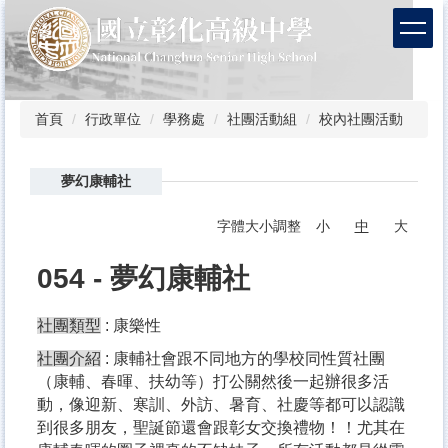
跳
到
主
要
內
容
首頁
行政單位
學務處
社團活動組
校內社團活動
區
夢幻康輔社
字體大小調整
小
中
大
054 - 夢幻康輔社
社團類型
: 康樂性
社團介紹
: 康輔社會跟不同地方的學校同性質社團
（康輔、春暉、扶幼等）打公關然後一起辦很多活
動，像迎新、寒訓、外訪、暑育、社慶等都可以認識
到很多朋友，聖誕節還會跟彰女交換禮物！！尤其在