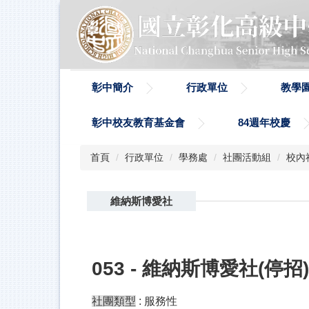
跳
到
主
要
內
容
彰中簡介
行政單位
教學
區
彰中校友教育基金會
84週年校慶
首頁
行政單位
學務處
社團活動組
校內
維納斯博愛社
053 - 維納斯博愛社(停招)
社團類型
: 服務性