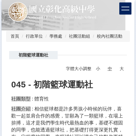
跳
到
主
要
內
容
首頁
行政單位
學務處
社團活動組
校內社團活動
區
初階籃球運動社
字體大小調整
小
中
大
045 - 初階籃球運動社
社團類型
: 體育性
社團介紹
: 相信籃球都是許多男孩小時候的玩伴，喜
歡一起並肩合作的感覺，甘願為了一顆籃球，在場上
拚搏，這才是我們學生時代最熱血的事，基礎不穩固
的同學，也能透過籃球社，把基礎打得更深更扎實，