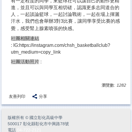
有一定程度的同學，來籃球社可以讓自己的動作更精
進，並且可以與同學互相切磋，認識更多志同道合的
人，一起談論籃球，一起討論戰術，一起在場上揮灑
汗水，我們也會舉辦3對3比賽，讓同學享受比賽的感
覺，感受腎上腺素噴張的快感。
社團相關連結
:
IG:https://instagram.com/chsh_basketballclub?
utm_medium=copy_link
社團活動照片
:
瀏覽數:
1282
友善列印
分享
版權所有
©
國立彰化高級中學
500017 彰化縣彰化市中興路78號
電話
04-722-2121