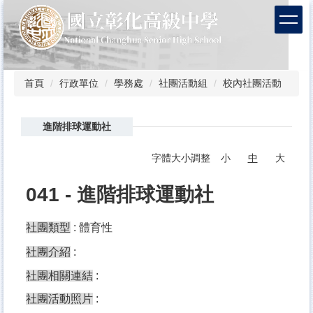
跳
到
主
要
內
容
首頁
行政單位
學務處
社團活動組
校內社團活動
區
進階排球運動社
字體大小調整
小
中
大
041 - 進階排球運動社
社團類型
: 體育性
社團介紹
:
社團相關連結
:
社團活動照片
: