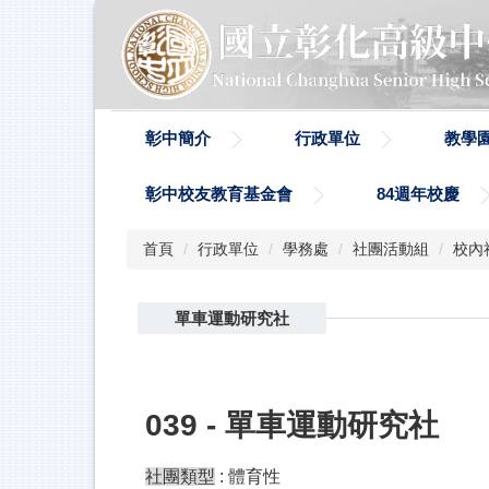
跳
到
主
要
內
容
彰中簡介
行政單位
教學
區
彰中校友教育基金會
84週年校慶
首頁
行政單位
學務處
社團活動組
校內
單車運動研究社
039 - 單車運動研究社
社團類型
: 體育性