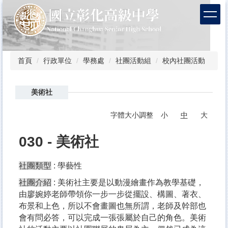
跳
到
主
要
內
容
首頁
行政單位
學務處
社團活動組
校內社團活動
區
美術社
字體大小調整
小
中
大
030 - 美術社
社團類型
: 學藝性
社團介紹
: 美術社主要是以動漫繪畫作為教學基礎，
由廖婉婷老師帶領你一步一步從擺設、構圖、著衣、
布景和上色，所以不會畫圖也無所謂，老師及幹部也
會有問必答，可以完成一張張屬於自己的角色。美術