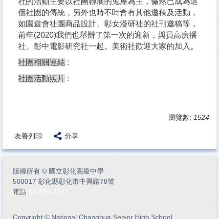
社的活動主要以社團聯展的鬼屋為主，儼然已成為這
個社團的傳統，另外也時不時會有其他邀稿及活動，
如園遊會社團商品設計、彰女漫研社的社刊邀稿等，
前年(2020)我們也舉辦了第一次的迎新，與員高廣播
社、彰中電影研究社一起。美術社歡迎大家的加入。
社團相關連結
:
社團活動照片
:
瀏覽數:
1524
友善列印
分享
版權所有
©
國立彰化高級中學
500017 彰化縣彰化市中興路78號
電話
04-722-2121
Copyright
©
National Changhua Senior High School